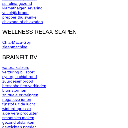
spirulina gezond
klamathalgen ervaring
vezelrijk brood
prepper thuiswinkel
chiazaad of chiazaden
WELLNESS RELAX SLAPEN
Chia-Maca-Goji
slaapmachine
BRAINFIT BV
wateralkalizers
verzuring bij sport
synergie chiabrood
zuurdesembrood
hersenhelften verbinden
brainstormen
spirtuele ervaringen
negatieve ionen
fijnstof uit de lucht
winterdepressie
aloe vera producten
smoothies maken
gezond afslanken
gewrichten poeder