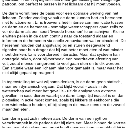
patroon, om perfect te passen in het lichaam dat hij moet voeden.
De darm vormt mee de basis voor een optimale werking van het
lichaam. Zonder voeding vanuit de darm kunnen hart en hersenen
niet functioneren. Er is trouwens héél intense communicatie tussen
de darm en de hersenen - sommige wetenschappers gaan zelfs zo
ver de darm als een soort 'tweede hersenen' te omschrijven. Kleine
eiwitten peilen in de darm continu naar de toestand aldaar en
informeren de hersenen via snelle zenuwbanen wat er circuleert. De
hersenen houden dat angstvallig bij en sturen desgevallend
signalen naar hun drager dat hij wat beter moet eten of wat minder
moet drinken. Er is voortdurend interactie. Maar dat systeem kan
ontregeld raken, door bijvoorbeeld een overdreven afzetting van
vet, zodat mensen ongeremd te veel gaan eten en te dik worden.
Een situatie waar een lichaam niet voor gemaakt is, maar waar het
niet altijd gepast op reageert.
In tegenstelling tot wat wij soms denken, is de darm geen statisch,
maar een dynamisch orgaan. Dat blijkt vooral - zoals in de
wetenschap wel meer het geval is - uit de analyse van extreme
gevallen, in casu dieren waarbij de darm lange tijd inactief is en dan
plotseling in actie moet komen, zoals bij kikkers of eekhoorns die
een winterslaap houden, of bij slangen die maar eens om de zoveel
maanden eten.
Een darm past zich meteen aan. De darm van een python
verschrompelt in de periode dat hij niets eet. Maar binnen de kortste
keren nadat de slang een prooi heeft opgezwolgen, verdubbelt hij in