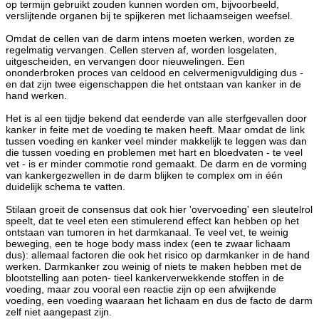
op termijn gebruikt zouden kunnen worden om, bijvoorbeeld,
verslijtende organen bij te spijkeren met lichaamseigen weefsel.
Omdat de cellen van de darm intens moeten werken, worden ze
regelmatig vervangen. Cellen sterven af, worden losgelaten,
uitgescheiden, en vervangen door nieuwelingen. Een
ononderbroken proces van celdood en celvermenigvuldiging dus -
en dat zijn twee eigenschappen die het ontstaan van kanker in de
hand werken.
Het is al een tijdje bekend dat eenderde van alle sterfgevallen door
kanker in feite met de voeding te maken heeft. Maar omdat de link
tussen voeding en kanker veel minder makkelijk te leggen was dan
die tussen voeding en problemen met hart en bloedvaten - te veel
vet - is er minder commotie rond gemaakt. De darm en de vorming
van kankergezwellen in de darm blijken te complex om in één
duidelijk schema te vatten.
Stilaan groeit de consensus dat ook hier 'overvoeding' een sleutelrol
speelt, dat te veel eten een stimulerend effect kan hebben op het
ontstaan van tumoren in het darmkanaal. Te veel vet, te weinig
beweging, een te hoge body mass index (een te zwaar lichaam
dus): allemaal factoren die ook het risico op darmkanker in de hand
werken. Darmkanker zou weinig of niets te maken hebben met de
blootstelling aan poten- tieel kankerverwekkende stoffen in de
voeding, maar zou vooral een reactie zijn op een afwijkende
voeding, een voeding waaraan het lichaam en dus de facto de darm
zelf niet aangepast zijn.