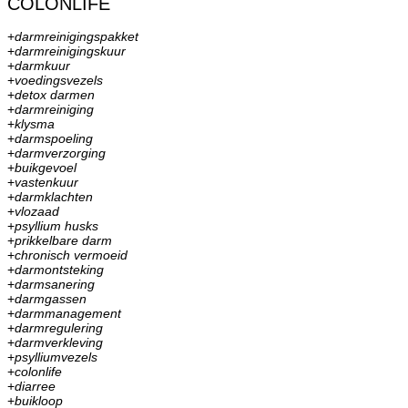
COLONLIFE
+
darmreinigingspakket
+
darmreinigingskuur
+
darmkuur
+
voedingsvezels
+
detox darmen
+
darmreiniging
+
klysma
+
darmspoeling
+
darmverzorging
+
buikgevoel
+
vastenkuur
+
darmklachten
+
vlozaad
+
psyllium husks
+
prikkelbare darm
+
chronisch vermoeid
+
darmontsteking
+
darmsanering
+
darmgassen
+
darmmanagement
+
darmregulering
+
darmverkleving
+
psylliumvezels
+
colonlife
+
diarree
+
buikloop