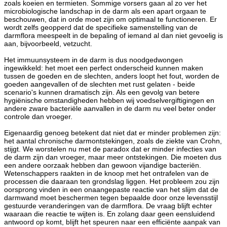
zoals koeien en termieten. Sommige vorsers gaan al zo ver het
microbiologische landschap in de darm als een apart orgaan te
beschouwen, dat in orde moet zijn om optimaal te functioneren. Er
wordt zelfs geopperd dat de specifieke samenstelling van de
darmflora meespeelt in de bepaling of iemand al dan niet gevoelig is
aan, bijvoorbeeld, vetzucht.
Het immuunsysteem in de darm is dus noodgedwongen
ingewikkeld: het moet een perfect onderscheid kunnen maken
tussen de goeden en de slechten, anders loopt het fout, worden de
goeden aangevallen of de slechten met rust gelaten - beide
scenario's kunnen dramatisch zijn. Als een gevolg van betere
hygiënische omstandigheden hebben wij voedselvergiftigingen en
andere zware bacteriële aanvallen in de darm nu veel beter onder
controle dan vroeger.
Eigenaardig genoeg betekent dat niet dat er minder problemen zijn:
het aantal chronische darmontstekingen, zoals de ziekte van Crohn,
stijgt. We worstelen nu met de paradox dat er minder infecties van
de darm zijn dan vroeger, maar meer ontstekingen. Die moeten dus
een andere oorzaak hebben dan gewoon vijandige bacteriën.
Wetenschappers raakten in de knoop met het ontrafelen van de
processen die daaraan ten grondslag liggen. Het probleem zou zijn
oorsprong vinden in een onaangepaste reactie van het slijm dat de
darmwand moet beschermen tegen bepaalde door onze levensstijl
gestuurde veranderingen van de darmflora. De vraag blijft echter
waaraan die reactie te wijten is. En zolang daar geen eensluidend
antwoord op komt, blijft het speuren naar een efficiënte aanpak van