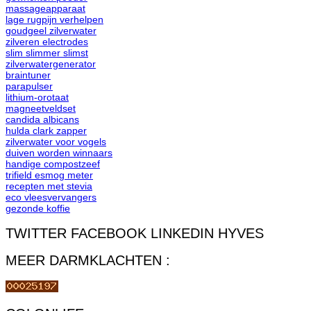
massageapparaat
lage rugpijn verhelpen
goudgeel zilverwater
zilveren electrodes
slim slimmer slimst
zilverwatergenerator
braintuner
parapulser
lithium-orotaat
magneetveldset
candida albicans
hulda clark zapper
zilverwater voor vogels
duiven worden winnaars
handige compostzeef
trifield esmog meter
recepten met stevia
eco vleesvervangers
gezonde koffie
TWITTER FACEBOOK LINKEDIN HYVES
MEER DARMKLACHTEN :