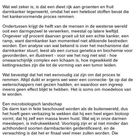
Wat wel zeker is, is dat een dieet rijk aan groenten en fruit
darmkanker tegenwerkt, omdat het een heleboel stoffen bevat die
het kankervormende proces remmen.
Ondertussen krijgt de helft van de mensen in de westerse wereld
ooit een darmgezwel te verwerken, meestal op latere leeftijd.
Ongeveer vijf procent daarvan groeit uit tot een echte kanker, een
ramp, want darmkanker kan momenteel niet afdoende bestreden
worden. Een analyse van wat bekend is over het mechanisme dat
darmkanker stuurt, leest als een cursus genetica en biochemie voor
gevorderden, en illustreert - voor wie het nog niet wist - hoe
onwaarschijnlijk complex een lichaam is, hoe ingewikkeld de
kettingreacties zijn die tot de vorming van een tumor leiden.
Wat bevestigt dat het niet eenvoudig zal zijn om dat proces te
remmen. Altijd duikt er ergens wel weer een connectie- tje op dat de
wetenschappers niet gezien hadden, en waardoor een ingreep
ineens geen effect blijkt te hebben. Het is soms om moedeloos van
te worden.
Een microbiologisch landschap
De darm kan in feite beschouwd worden als de buitenwereld, dus
het hoeft geen verbazing te wekken dat hij een heel eigen biotoop
vormt, dat hij zelf een massa leven huist. Wat wij in onze darmen
meeslepen, is indrukwekkend. Voorlopig zijn er al niet minder dan
achthonderd soorten darmbacteriën geïdentificeerd, en de
verwachting is dat het er finaal veel meer zullen worden. Die