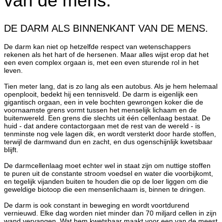
van de mens.
DE DARM ALS BINNENKANT VAN DE MENS.
De darm kan niet op hetzelfde respect van wetenschappers
rekenen als het hart of de hersenen. Maar alles wijst erop dat het
een even complex orgaan is, met een even sturende rol in het
leven.
Tien meter lang, dat is zo lang als een autobus. Als je hem helemaal
openplooit, bedekt hij een tennisveld. De darm is eigenlijk een
gigantisch orgaan, een in vele bochten gewrongen koker die de
voornaamste grens vormt tussen het menselijk lichaam en de
buitenwereld. Een grens die slechts uit één cellenlaag bestaat. De
huid - dat andere contactorgaan met de rest van de wereld - is
tenminste nog vele lagen dik, en wordt versterkt door harde stoffen,
terwijl de darmwand dun en zacht, en dus ogenschijnlijk kwetsbaar
blijft.
De darmcellenlaag moet echter wel in staat zijn om nuttige stoffen
te puren uit de constante stroom voedsel en water die voorbijkomt,
en tegelijk vijanden buiten te houden die op de loer liggen om die
geweldige biotoop die een mensenlichaam is, binnen te dringen.
De darm is ook constant in beweging en wordt voortdurend
vernieuwd. Elke dag worden niet minder dan 70 miljard cellen in zijn
wand vervangen. Wat hem kwetsbaar maakt voor een van de meest