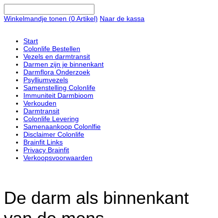
Winkelmandje tonen (
0
Artikel)
Naar de kassa
Start
Colonlife Bestellen
Vezels en darmtransit
Darmen zijn je binnenkant
Darmflora Onderzoek
Psylliumvezels
Samenstelling Colonlife
Immuniteit Darmbioom
Verkouden
Darmtransit
Colonlife Levering
Samenaankoop Colonlfie
Disclaimer Colonlife
Brainfit Links
Privacy Brainfit
Verkoopsvoorwaarden
De darm als binnenkant