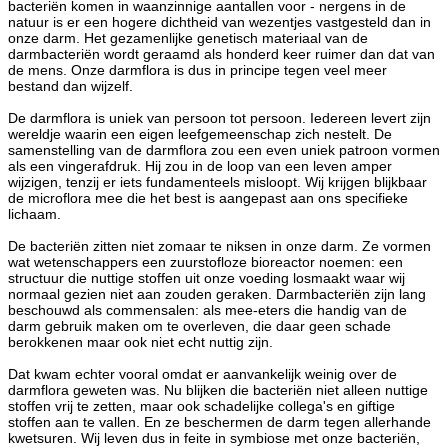
bacteriën komen in waanzinnige aantallen voor - nergens in de
natuur is er een hogere dichtheid van wezentjes vastgesteld dan in
onze darm. Het gezamenlijke genetisch materiaal van de
darmbacteriën wordt geraamd als honderd keer ruimer dan dat van
de mens. Onze darmflora is dus in principe tegen veel meer
bestand dan wijzelf.
De darmflora is uniek van persoon tot persoon. Iedereen levert zijn
wereldje waarin een eigen leefgemeenschap zich nestelt. De
samenstelling van de darmflora zou een even uniek patroon vormen
als een vingerafdruk. Hij zou in de loop van een leven amper
wijzigen, tenzij er iets fundamenteels misloopt. Wij krijgen blijkbaar
de microflora mee die het best is aangepast aan ons specifieke
lichaam.
De bacteriën zitten niet zomaar te niksen in onze darm. Ze vormen
wat wetenschappers een zuurstofloze bioreactor noemen: een
structuur die nuttige stoffen uit onze voeding losmaakt waar wij
normaal gezien niet aan zouden geraken. Darmbacteriën zijn lang
beschouwd als commensalen: als mee-eters die handig van de
darm gebruik maken om te overleven, die daar geen schade
berokkenen maar ook niet echt nuttig zijn.
Dat kwam echter vooral omdat er aanvankelijk weinig over de
darmflora geweten was. Nu blijken die bacteriën niet alleen nuttige
stoffen vrij te zetten, maar ook schadelijke collega's en giftige
stoffen aan te vallen. En ze beschermen de darm tegen allerhande
kwetsuren. Wij leven dus in feite in symbiose met onze bacteriën,