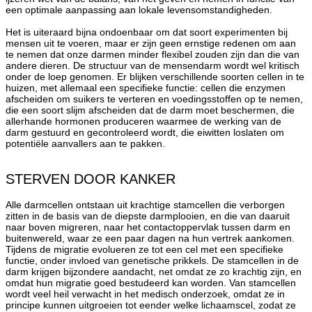
een optimale aanpassing aan lokale levensomstandigheden.
Het is uiteraard bijna ondoenbaar om dat soort experimenten bij
mensen uit te voeren, maar er zijn geen ernstige redenen om aan
te nemen dat onze darmen minder flexibel zouden zijn dan die van
andere dieren. De structuur van de mensendarm wordt wel kritisch
onder de loep genomen. Er blijken verschillende soorten cellen in te
huizen, met allemaal een specifieke functie: cellen die enzymen
afscheiden om suikers te verteren en voedingsstoffen op te nemen,
die een soort slijm afscheiden dat de darm moet beschermen, die
allerhande hormonen produceren waarmee de werking van de
darm gestuurd en gecontroleerd wordt, die eiwitten loslaten om
potentiële aanvallers aan te pakken.
STERVEN DOOR KANKER
Alle darmcellen ontstaan uit krachtige stamcellen die verborgen
zitten in de basis van de diepste darmplooien, en die van daaruit
naar boven migreren, naar het contactoppervlak tussen darm en
buitenwereld, waar ze een paar dagen na hun vertrek aankomen.
Tijdens de migratie evolueren ze tot een cel met een specifieke
functie, onder invloed van genetische prikkels. De stamcellen in de
darm krijgen bijzondere aandacht, net omdat ze zo krachtig zijn, en
omdat hun migratie goed bestudeerd kan worden. Van stamcellen
wordt veel heil verwacht in het medisch onderzoek, omdat ze in
principe kunnen uitgroeien tot eender welke lichaamscel, zodat ze