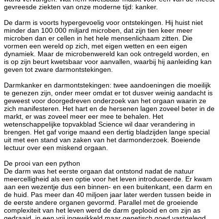
gevreesde ziekten van onze moderne tijd: kanker.
De darm is voorts hypergevoelig voor ontstekingen. Hij huist niet
minder dan 100.000 miljard microben, dat zijn tien keer meer
microben dan er cellen in het hele mensenlichaam zitten. Die
vormen een wereld op zich, met eigen wetten en een eigen
dynamiek. Maar de microbenwereld kan ook ontregeld worden, en
is op zijn beurt kwetsbaar voor aanvallen, waarbij hij aanleiding kan
geven tot zware darmontstekingen.
Darmkanker en darmontstekingen: twee aandoeningen die moeilijk
te genezen zijn, onder meer omdat er tot dusver weinig aandacht is
geweest voor doorgedreven onderzoek van het orgaan waarin ze
zich manifesteren. Het hart en de hersenen lagen zoveel beter in de
markt, er was zoveel meer eer mee te behalen. Het
wetenschappelijke topvakblad Science wil daar verandering in
brengen. Het gaf vorige maand een dertig bladzijden lange special
uit met een stand van zaken van het darmonderzoek. Boeiende
lectuur over een miskend orgaan.
De prooi van een python
De darm was het eerste orgaan dat ontstond nadat de natuur
meercelligheid als een optie voor het leven introduceerde. Er kwam
aan een wezentje dus een binnen- en een buitenkant, een darm en
de huid. Pas meer dan 40 miljoen jaar later werden tussen beide in
de eerste andere organen gevormd. Parallel met de groeiende
complexiteit van het leven werd de darm geplooid en om zijn as
gedraaid, in een vrij ingewikkeld maar genetisch goed vastgelegd