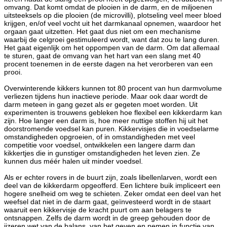
omvang. Dat komt omdat de plooien in de darm, en de miljoenen
uitsteeksels op die plooien (de microvilli), plotseling veel meer bloed
krijgen, en/of veel vocht uit het darmkanaal opnemen, waardoor het
orgaan gaat uitzetten. Het gaat dus niet om een mechanisme
waarbij de celgroei gestimuleerd wordt, want dat zou te lang duren.
Het gaat eigenlijk om het oppompen van de darm. Om dat allemaal
te sturen, gaat de omvang van het hart van een slang met 40
procent toenemen in de eerste dagen na het verorberen van een
prooi.
Overwinterende kikkers kunnen tot 80 procent van hun darmvolume
verliezen tijdens hun inactieve periode. Maar ook daar wordt de
darm meteen in gang gezet als er gegeten moet worden. Uit
experimenten is trouwens gebleken hoe flexibel een kikkerdarm kan
zijn. Hoe langer een darm is, hoe meer nuttige stoffen hij uit het
doorstromende voedsel kan puren. Kikkervisjes die in voedselarme
omstandigheden opgroeien, of in omstandigheden met veel
competitie voor voedsel, ontwikkelen een langere darm dan
kikkertjes die in gunstiger omstandigheden het leven zien. Ze
kunnen dus méér halen uit minder voedsel.
Als er echter rovers in de buurt zijn, zoals libellenlarven, wordt een
deel van de kikkerdarm opgeofferd. Een lichtere buik impliceert een
hogere snelheid om weg te schieten. Zeker omdat een deel van het
weefsel dat niet in de darm gaat, geïnvesteerd wordt in de staart
waaruit een kikkervisje de kracht puurt om aan belagers te
ontsnappen. Zelfs de darm wordt in de greep gehouden door de
ijzeren wet van de balans, van het geven en nemen in functie van